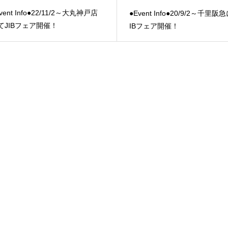
vent Info●22/11/2～大丸神戸店
●Event Info●20/9/2～千里阪
てJIBフェア開催！
IBフェア開催！