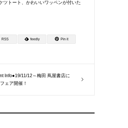
ケツトート、かわいいワッペンが付いた
RSS
feedly
Pin it
nt Info●19/11/12～梅田 蔦屋書店に
IBフェア開催！