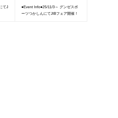
急にてJ
●Event Info●25/11/3～ グンゼスポ
ーツつかしんにてJIBフェア開催！