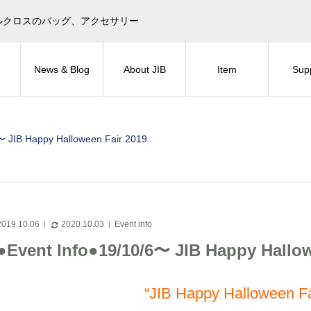
目印！セイルクロスのバッグ、アクセサリー
News & Blog
About JIB
Item
Sup
〜 JIB Happy Halloween Fair 2019
2019.10.06
2020.10.03
Event info
●Event Info●19/10/6〜 JIB Happy Hallow
“JIB Happy Halloween Fa