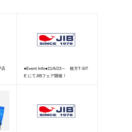
神戸店
●Event Info●21/6/23～ 枚方T-SIT
E にてJIBフェア開催！