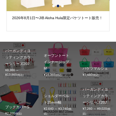
1
2
3
2026年8月1日〜JIB Aloha Hula限定バケツトート販売！
バーガンディヨ
オープントート
ッティングカラ
インナージップ
ーシリーズ202...
M
バケツマルシェ
¥8,360 ～
¥13,860
¥16,060
¥7,480
(税込)
(税込)
(税込)
バーガンディヨ
ショルダーベル
ッティングカラ
ト25mm幅
ーシリーズ202...
ブックカバーS
¥2,640 ～ ¥3,740
¥7,260 ～ ¥9,020
(税
(税
¥2,200
(税込)
込)
込)