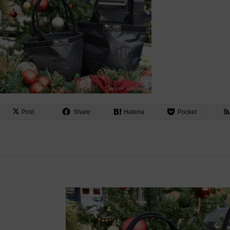
Post
Share
Hatena
Pocket