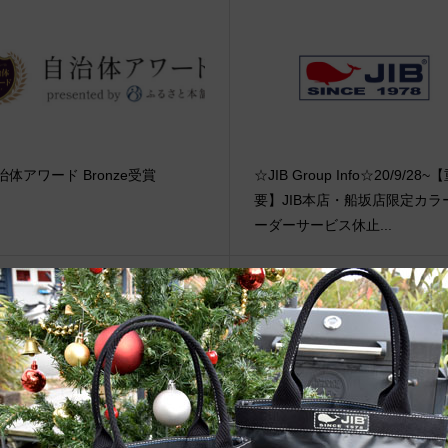
治体アワード Bronze受賞
☆JIB Group Info☆20/9/28~
要】JIB本店・船坂店限定カラ
ーダーサービス休止...
web更新Info◆21/1/1〜 新着商品
ヨット雑誌「kazi（かじ）」