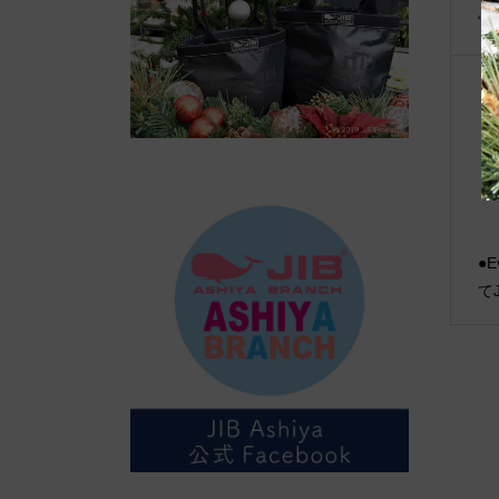
“
●E
て