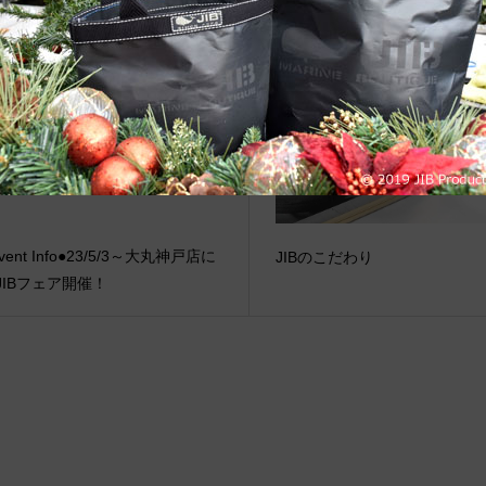
WEB初売り2021限定”
ッグシリーズ限定販売
vent Info●23/5/3～大丸神戸店に
JIBのこだわり
JIBフェア開催！