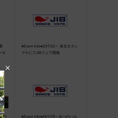
【重
●Event Info●20/7/15～ 泉北タカシ
ーオ
マヤにてJIBフェア開催

でフラ
●Event Info●26/7/29～あべのハル