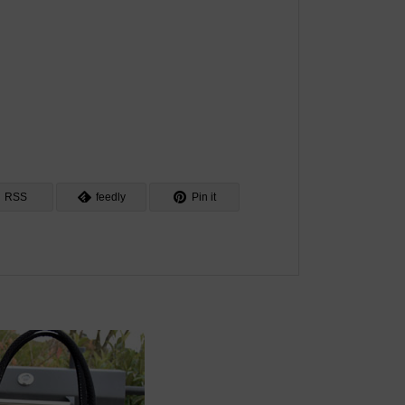
RSS
feedly
Pin it