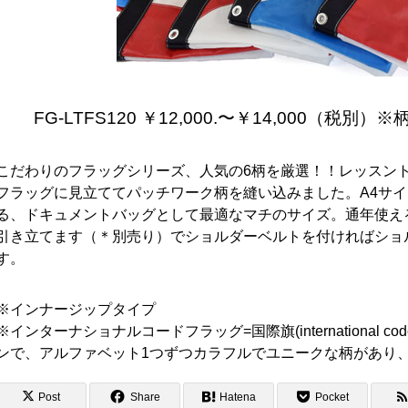
FG-LTFS120 ￥12,000.〜￥14,000（税
こだわりのフラッグシリーズ、人気の6柄を厳選！！レッスン
フラッグに見立ててパッチワーク柄を縫い込みました。A4サ
る、ドキュメントバッグとして最適なマチのサイズ。通年使え
引き立てます（＊別売り）でショルダーベルトを付ければショ
す。
※インナージップタイプ
※インターナショナルコードフラッグ=国際旗(international c
ンで、アルファベット1つずつカラフルでユニークな柄があり
Post
Share
Hatena
Pocket