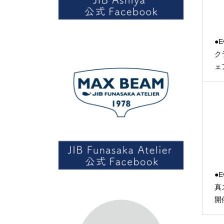
●E
ク
ェ
●E
真
開