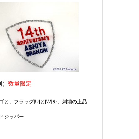
別）
数量限定
と、フラッグ[U]と[W]を、刺繍の上品
ドジッパー