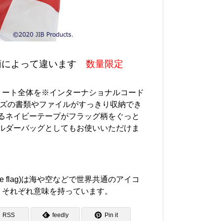
別）※柄によって違います
数量限定
トート全体を※インターナショナルコード
イズの書類やファイルがすっきり収納でき
るネイビーテープがフラッグ柄をぐっと
ルダーバッグとしてもお使いいただけま
ode flag)は海や空などで世界共通のアイコ
、それぞれ意味を持っています。
RSS
feedly
Pin it