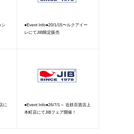
タカシ
●Event Info●20/1/15〜ルクアイー
レにてJIB限定販売
戸店に
●Event Info●26/7/1～ 近鉄百貨店上
本町店にてJIBフェア開催！