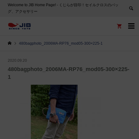
Welcome to JIB Home Page! ‐ くじらが目印！セイルクロスのバッ
グ、アクセサリー


480bagphoto_2006MA-RP76_mod05-300×225-1
2020.09.20
480bagphoto_2006MA-RP76_mod05-300×225-
1