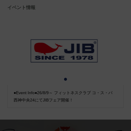
イベント情報
1
2
3
●Event Info●26/8/9～ フィットネスクラブ コ・ス・パ
西神中央24にてJIBフェア開催！