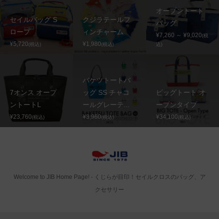
オープントート
セイルバッグ S
クジラテールフ
バッグ
ロープ
ィンチャーム
¥7,260 ～ ¥9,020
(税
¥5,720
¥1,980
(税込)
(税込)
込)
バケツトートバ
7オンス オープ
ッグ SS チャコ
ビッグトート オ
ントートL
ールグレーテ...
ープンタイプ
¥23,760
¥3,960
¥34,100
(税込)
(税込)
(税込)
Welcome to JIB Home Page! ‐ くじらが目印！セイルクロスのバッグ、ア
クセサリー