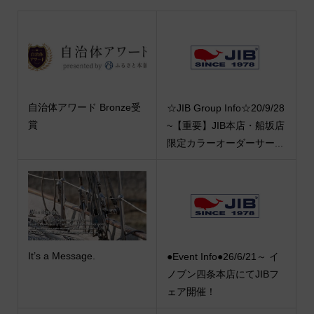
自治体アワード Bronze受
☆JIB Group Info☆20/9/28
賞
~【重要】JIB本店・船坂店
限定カラーオーダーサー...
It’s a Message.
●Event Info●26/6/21～ イ
ノブン四条本店にてJIBフ
ェア開催！