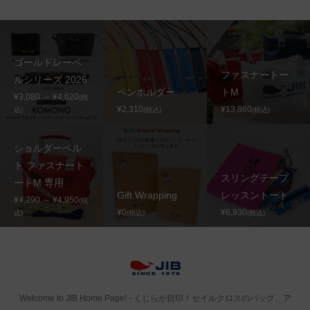
ゴールドレーベ
ファスナートー
ルシリーズ 2026
ペンホルダー
トM
¥3,080 ～ ¥4,620
(税
¥2,310
¥13,860
込)
(税込)
(税込)
ショルダーベル
ト ファスナート
スリングテープ
ートM 専用
Gift Wrapping
レッスントート
¥4,290 ～ ¥4,950
(税
¥0
¥6,930
込)
(税込)
(税込)
Welcome to JIB Home Page! ‐ くじらが目印！セイルクロスのバッグ、ア