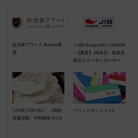
自治体アワード Bronze受
☆JIB Group Info☆20/9/28
賞
~【重要】JIB本店・船坂店
限定カラーオーダーサー...
“LOVE FOR ALL” JIB的
バリットポシェットL
支援活動、中間報告その2