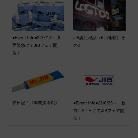
●Event Info●22/7/13～ 川
JIB誕生秘話（6回連載）そ
西阪急にてJIBフェア開
の2
催！
夢日記-1《瞬間接着剤》
●Event Info●21/6/23～ 枚
方T-SITE にてJIBフェア開
催！