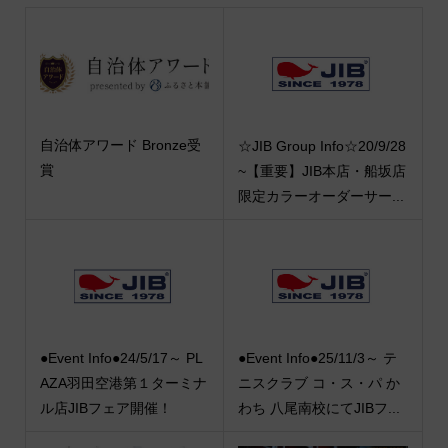
自治体アワード Bronze受
☆JIB Group Info☆20/9/28
賞
~【重要】JIB本店・船坂店
限定カラーオーダーサー...
●Event Info●24/5/17～ PL
●Event Info●25/11/3～ テ
AZA羽田空港第１ターミナ
ニスクラブ コ・ス・パ か
ル店JIBフェア開催！
わち 八尾南校にてJIBフ...