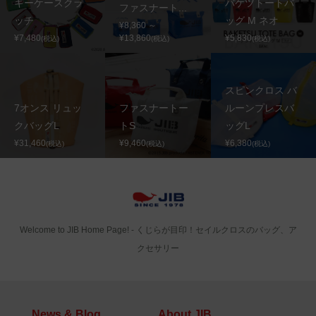
キーケースクラ
バケツトートバ
ファスナート...
ッチ
ッグ M ネオ
¥8,360 ～
¥7,480
¥13,860
¥5,830
(税込)
(税込)
(税込)
スピンクロス バ
7オンス リュッ
ファスナートー
ルーンプレスバ
クバッグL
トS
ッグL
¥31,460
¥9,460
¥6,380
(税込)
(税込)
(税込)
Welcome to JIB Home Page! ‐ くじらが目印！セイルクロスのバッグ、ア
クセサリー
News & Blog
About JIB