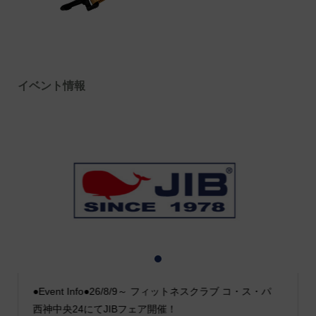
イベント情報
1
2
3
●Event Info●26/8/9～ フィットネスクラブ コ・ス・パ
西神中央24にてJIBフェア開催！