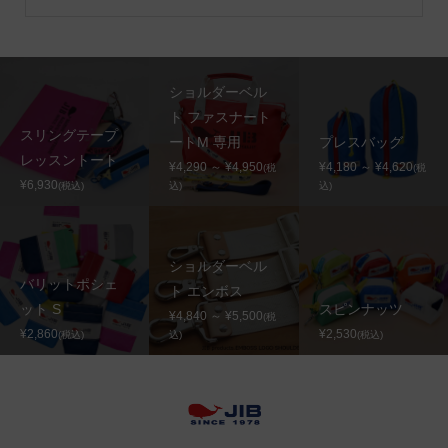
ショルダーベル
ト ファスナート
スリングテープ
ートM 専用
プレスバッグ
レッスントート
¥4,290 ～ ¥4,950
¥4,180 ～ ¥4,620
(税
(税
¥6,930
(税込)
込)
込)
ショルダーベル
バリットポシェ
ト エンボス
ット S
スピンナッツ
¥4,840 ～ ¥5,500
(税
¥2,860
¥2,530
(税込)
込)
(税込)