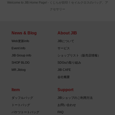
Welcome to JIB Home Page! ‐ くじらが目印！セイルクロスのバッグ、ア
クセサリー
News & Blog
About JIB
Web更新info
JIBについて
Event info
サービス
JIB Group info
ショップリスト（販売店情報）
SHOP BLOG
SDGsの取り組み
MR.Jiblog
JIB CAFE
会社概要
Item
Support
ダッフルバッグ
JIBショップのご利用方法
トートバッグ
お問い合わせ
バケツトートバッグ
FAQ