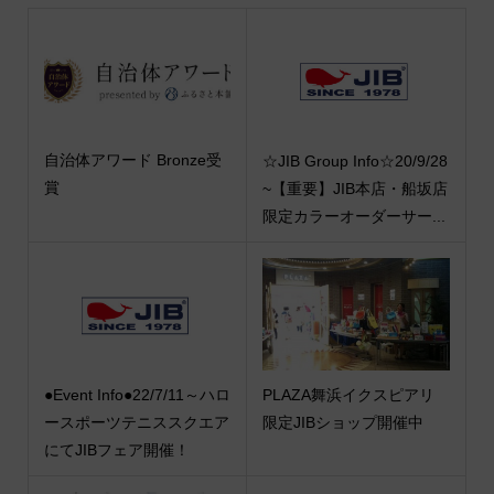
自治体アワード Bronze受
☆JIB Group Info☆20/9/28
賞
~【重要】JIB本店・船坂店
限定カラーオーダーサー...
●Event Info●22/7/11～ハロ
PLAZA舞浜イクスピアリ
ースポーツテニススクエア
限定JIBショップ開催中
にてJIBフェア開催！