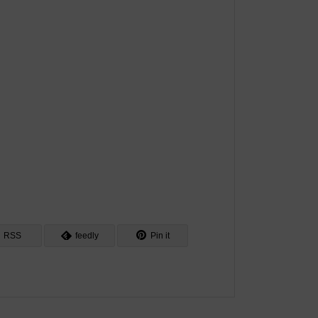
RSS
feedly
Pin it