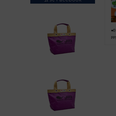
●E
pp