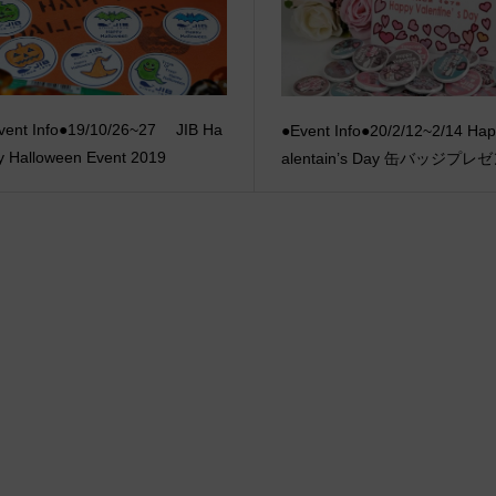
vent Info●19/10/26~27 JIB Ha
●Event Info●20/2/12~2/14 Ha
y Halloween Event 2019
alentain’s Day 缶バッジプレ