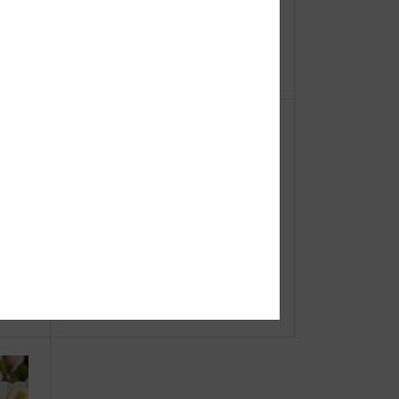
【重
2026年度夏休み JIBイベントのお知
ーオ
らせ〜JIB Summer Kids Fair202
6〜
国屋書
●Event Info●23/7/1～ PLAZAららぽ
開催！
ーとTOKYO-BAY店にてJIBフェア
開催！