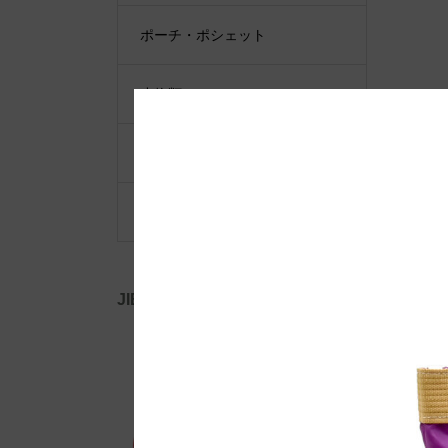
ポーチ・ポシェット
小物類
限定品・限定カラー
その他
JIB公式SNS