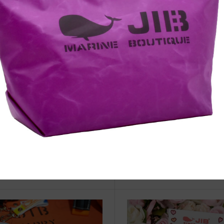
治体アワード Bronze受賞
☆JIB Group Info☆20/9/28~
要】JIB本店・船坂店限定カラ
ーダーサービス休止...
vent Info●24/9/22～銀座伊東屋
●Event Info●19/11/5～ 紀伊
浜元町店にてJIBフェア開催！
店 堺北花田店にてJIBフェア