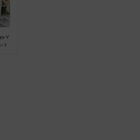
ppy V
ゼント