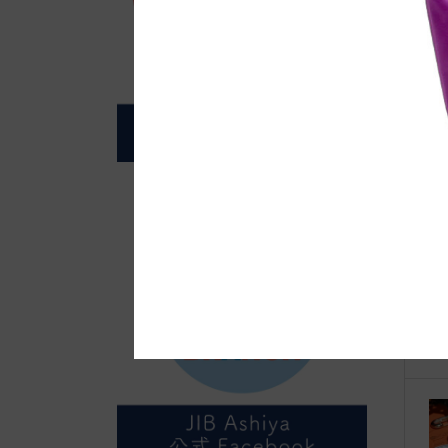
自
●E
横