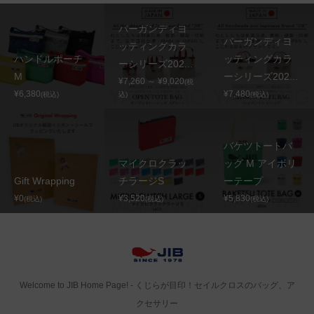
バーガンディヨ
バーガンディヨ
ッティングカラ
ハンドルポーチ
ッティングカラ
ーシリーズ202...
M
ーシリーズ202...
¥7,260 ～ ¥9,020
(税
¥6,380
¥7,480
(税込)
込)
(税込)
バケツトートバ
マイクロクラッ
ッグ M アイボリ
Gift Wrapping
チラージS
ーテープ
¥0
¥3,520
¥5,830
(税込)
(税込)
(税込)
Welcome to JIB Home Page! ‐ くじらが目印！セイルクロスのバッグ、ア
クセサリー