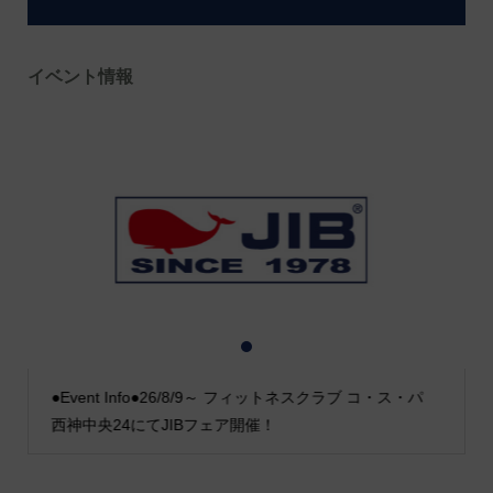
イベント情報
1
2
3
●Event Info●26/8/9～ フィットネスクラブ コ・ス・パ
西神中央24にてJIBフェア開催！