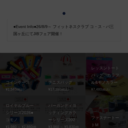
1
2
3
●Event Info●26/8/9～ フィットネスクラブ コ・ス・パ三
国ヶ丘にてJIBフェア開催！
レッスントート
バッグ カラフ
コインケース
テニスバッグ
ル&モノカラー
¥1,540
¥17,380
¥7,480
(税込)
(税込)
(税込)
ロイヤルブルー
バーガンディヨ
シリーズ2026●
ッティングカラ
ファスナートー
コモノ
ーシリーズ202...
トM
¥1,980 ～ ¥2,860
¥3,960 ～ ¥5,830
(税
(税