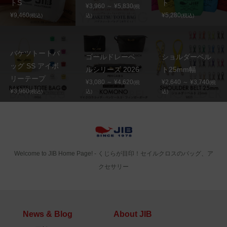
トS
ト
¥3,960 ～ ¥5,830
(税
¥9,460
¥5,280
(税込)
込)
(税込)
バケツトートバ
ゴールドレーベ
ショルダーベル
ッグ SS アイボ
ルシリーズ 2026
ト25mm幅
リーテープ
¥3,080 ～ ¥4,620
¥2,640 ～ ¥3,740
(税
(税
¥3,960
(税込)
込)
込)
Welcome to JIB Home Page! ‐ くじらが目印！セイルクロスのバッグ、ア
クセサリー
News & Blog
About JIB