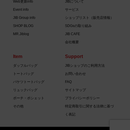
Web更新info
JIBについて
Event info
サービス
JIB Group info
ショップリスト（販売店情報）
SHOP BLOG
SDGsの取り組み
MR.Jiblog
JIB CAFE
会社概要
Item
Support
ダッフルバッグ
JIBショップのご利用方法
トートバッグ
お問い合わせ
バケツトートバッグ
FAQ
リュックバッグ
サイトマップ
ポーチ・ポシェット
プライバシーポリシー
その他
特定商取引に関する法律に基づ
く表記