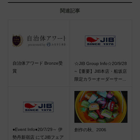
関連記事
自治体アワード Bronze受
☆JIB Group Info☆20/9/28
賞
~【重要】JIB本店・船坂店
限定カラーオーダーサー...
●Event Info●20/7/29～ 伊
創作の秋、2006
勢丹新宿店 にてJIBフェア