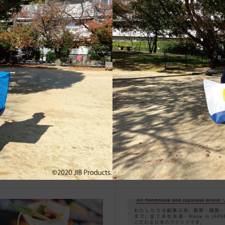
治体アワード Bronze受賞
☆JIB Group Info☆20/9/28~
要】JIB本店・船坂店限定カラ
ーダーサービス休止...
vent Info●19/10/16～ 宝塚阪急に
☆JIB Group Info☆21/5/1〜
JIBフェア開催！
【重要】JIB直営店 営業時間
の期間延長について