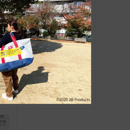
【重
JIBホームページ リニューアルオー
ーオ
プン！
31
●Event Info●25/7/2～ 近鉄百貨店上
短縮
本町店にてJIBフェア開催！