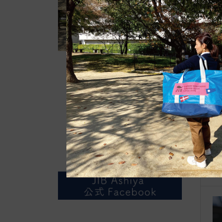
自
●E
て