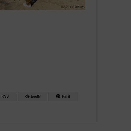
RSS
feedly
Pin it