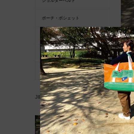
ショルダーベルト
ポーチ・ポシェット
小物類
限定品・限定カラー
その他
JIB公式SNS