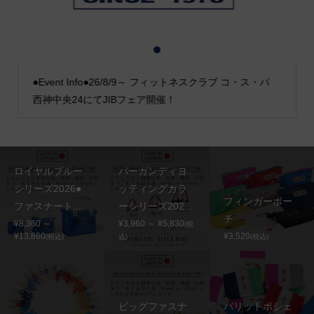
1
2
3
●Event Info●26/8/9～ フィットネスクラブ コ・ス・パ
西神中央24にてJIBフェア開催！
ロイヤルブルー
バーガンディヨ
シリーズ2026●
ッティングカラ
フィンガーポー
ファスナート...
ーシリーズ202...
チ
¥8,360 ～
¥3,960 ～ ¥5,830
(税
¥13,860
¥3,520
(税込)
込)
(税込)
ビッグファスナ
バリットポシェ