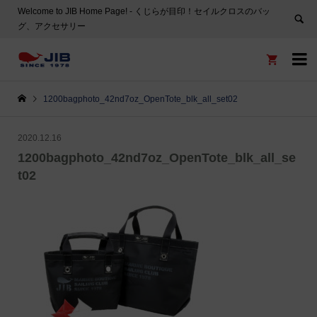
Welcome to JIB Home Page! ‐ くじらが目印！セイルクロスのバッ
グ、アクセサリー


1200bagphoto_42nd7oz_OpenTote_blk_all_set02
2020.12.16
1200bagphoto_42nd7oz_OpenTote_blk_all_se
t02