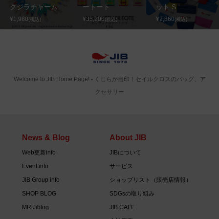
クジラチャーム
ートート
ット S
¥1,980
¥35,200
¥2,860
(税込)
(税込)
(税込)
Welcome to JIB Home Page! ‐ くじらが目印！セイルクロスのバッグ、ア
クセサリー
News & Blog
About JIB
Web更新info
JIBについて
Event info
サービス
JIB Group info
ショップリスト（販売店情報）
SHOP BLOG
SDGsの取り組み
MR.Jiblog
JIB CAFE