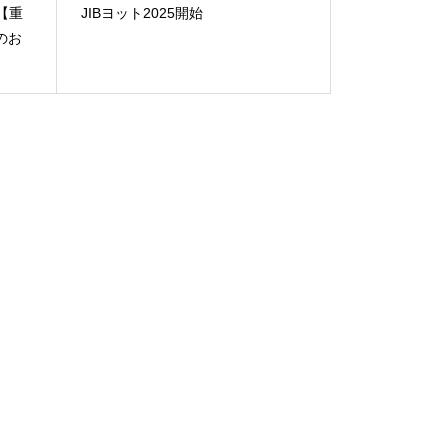
2【重
JIBヨット2025開始
のお