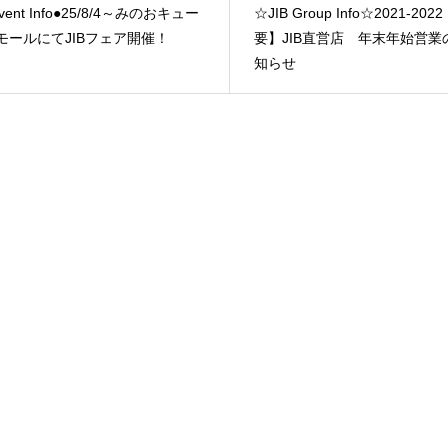
vent Info●25/8/4～みのおキュー
☆JIB Group Info☆2021-202
モールにてJIBフェア開催！
要】JIB直営店 年末年始営業
知らせ