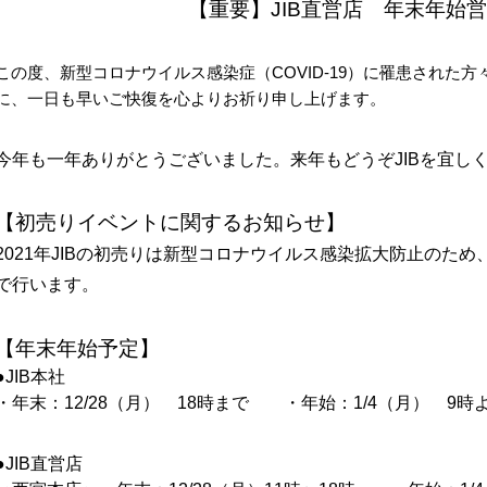
【重要】JIB直営店 年末年始
この度、新型コロナウイルス感染症（
COVID-19
）に罹患された方
に、一日も早いご快復を心よりお祈り申し上げます。
今年も一年ありがとうございました。来年もどうぞJIBを宜し
【初売りイベントに関するお知らせ】
2021年JIBの初売りは新型コロナウイルス感染拡大防止のため
で行います。
【
年末年始予定
】
●JIB本社
・年末：12/28（月） 18時まで ・年始：1/4（月） 9時
●JIB直営店