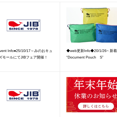
vent Info●25/10/17～みのおキュ
◆web更新Info◆20/1/26~ 
ズモールにてJIBフェア開催！
“Document Pouch S”