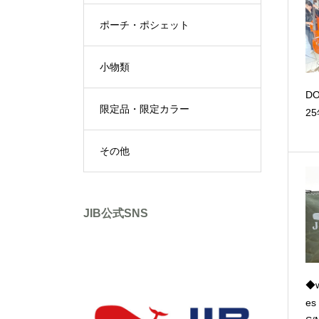
ポーチ・ポシェット
小物類
D
限定品・限定カラー
2
その他
JIB公式SNS
◆w
es