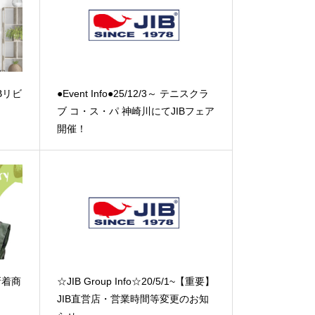
IBリビ
●Event Info●25/12/3～ テニスクラ
ブ コ・ス・パ 神崎川にてJIBフェア
開催！
 新着商
☆JIB Group Info☆20/5/1~【重要】
JIB直営店・営業時間等変更のお知