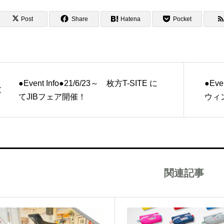
Post
Share
Hatena
Pocket
●Event Info●21/6/23～ 枚方T-SITE に
●Eve
てJIBフェア開催！
ウィ
関連記事