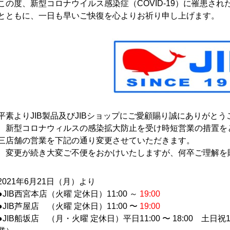
この度、新型コロナウイルス感染症（COVID-19）に罹患さ
とともに、一日も早いご快復を心よりお祈り申し上げます。
平素よりJIB製品及びJIBショップにご愛顧賜り誠にありがと
新型コロナウィルスの感染拡大防止を受け時短営業の措置をと
三店舗の営業を下記の通り変更させていただきます。
変更が続き大変ご不便をおかけいたしますが、何卒ご理解を
2021年6月21日（月）より
●JIB西宮本店（火曜 定休日）11:00 ～
19:00
●JIB芦屋店 （火曜 定休日）11:00 〜
19:00
●JIB船坂店 （月・火曜 定休日）平日11:00 〜 18:00 土日祝1