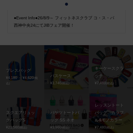
1
2
3
●Event Info●26/8/9～ フィットネスクラブ コ・ス・パ
西神中央24にてJIBフェア開催！
キーケースクラ
プレスバッグ
パスケース
ッチ
¥4,180 ～ ¥4,620
(税
¥3,740
¥7,480
込)
(税込)
(税込)
レッスントート
スクエアリュッ
バケツトートバ
バッグ カラフ
クバッグS
ッグ SS ネオ
ル&モノカラー
¥21,560
¥3,960
¥7,480
(税込)
(税込)
(税込)