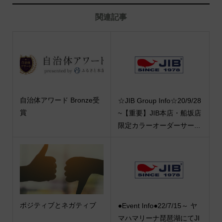
関連記事
自治体アワード Bronze受
☆JIB Group Info☆20/9/28
賞
~【重要】JIB本店・船坂店
限定カラーオーダーサー...
ポジティブとネガティブ
●Event Info●22/7/15～ ヤ
マハマリーナ琵琶湖にてJI