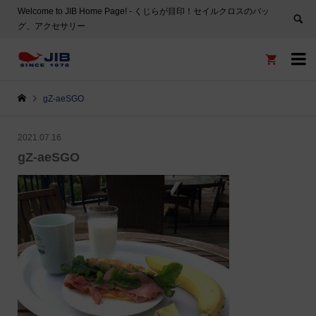
Welcome to JIB Home Page! ‐ くじらが目印！セイルクロスのバッ
グ、アクセサリー


gZ-aeSGO
2021.07.16
gZ-aeSGO