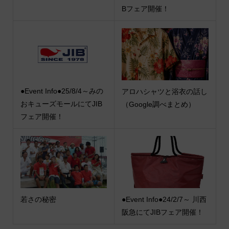
Bフェア開催！
●Event Info●25/8/4～みの
アロハシャツと浴衣の話し
おキューズモールにてJIB
（Google調べまとめ）
フェア開催！
若さの秘密
●Event Info●24/2/7～ 川西
阪急にてJIBフェア開催！