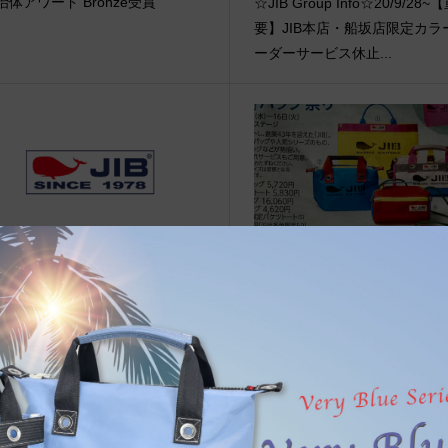
治体アワード Bronze受賞
☆JIB Group Info☆20/9/28~
要】JIB本店・船坂店限定カラ
ーダーサービス休止...
vent Info●26/2/2～ コ・ス・パ
●Event Info●21/11/10～西
田にてJIBフェア開催！
てJIBフェア開催！