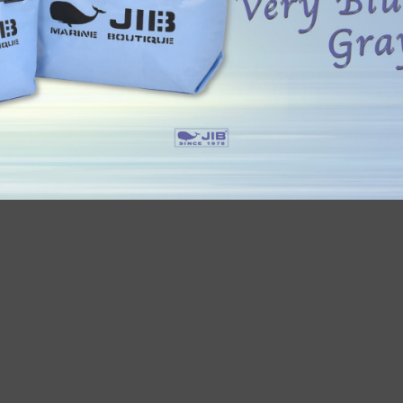
ent Info●24/7/12〜ルクアイーレ
●Event Info●21/9/1～ジェイ
てJIBフェア開催！
京都伊勢丹にてJIBフェア開催