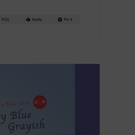
RSS
feedly
Pin it