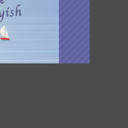
アール
！