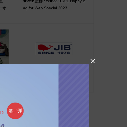
【重
◆web更新Info◆23/01/01 Happy B
ーオ
ag for Web Special 2023

宮阪急に
Event Info●25/1/17〜ルクアイーレ
にてJIBフェア開催！