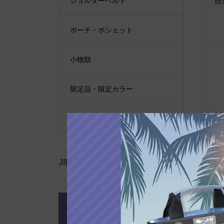
ショルダーベルト
自
ポーチ・ポシェット
小物類
限定品・限定カラー
その他
●E
吹
JIB公式SNS