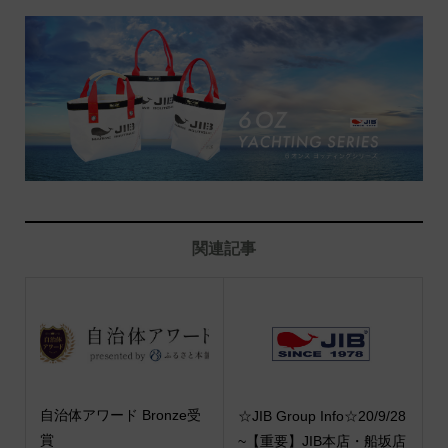
関連記事
自治体アワード Bronze受
☆JIB Group Info☆20/9/28
賞
~【重要】JIB本店・船坂店