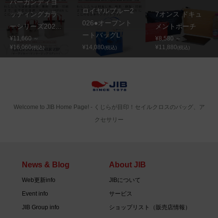
バーガンディヨ
ロイヤルブルー2
ッティングカラ
7オンス ドキュ
026●オープント
ーシリーズ202...
メントポーチ
ートバッグL
¥11,660 ～
¥8,580 ～
¥16,060
¥14,080
¥11,880
(税込)
(税込)
(税込)
Welcome to JIB Home Page! ‐ くじらが目印！セイルクロスのバッグ、ア
クセサリー
News & Blog
About JIB
Web更新info
JIBについて
Event info
サービス
JIB Group info
ショップリスト（販売店情報）