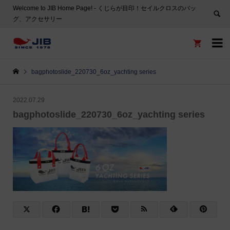
Welcome to JIB Home Page! ‐ くじらが目印！セイルクロスのバッ
グ、アクセサリー


bagphotoslide_220730_6oz_yachting series
2022.07.29
bagphotoslide_220730_6oz_yachting series