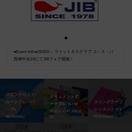
1
2
3
●Event Info●26/8/9～ フィットネスクラブ コ・ス・パ
西神中央24にてJIBフェア開催！
スピンクロス バ
ドキュメントポ
ルーンプレスバ
スリングテープ
ーチ SS / S / M
ッグL
レッスントート
¥5,830 ～ ¥7,480
(税
¥6,380
¥6,930
(税込)
込)
(税込)