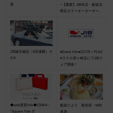
賞
~【重要】JIB本店・船坂店
限定カラーオーダーサー...
JIB誕生秘話（6回連載）そ
●Event Info●22/7/5～PLAZ
の4
Aラスカ茅ヶ崎店にてJIBフ
ェア開催！
◆web更新Info◆23/8/4~
船坂だより 製造部・M特
“Square Tote S”
派員