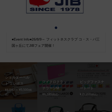
1
2
3
●Event Info●26/8/9～ フィットネスクラブ コ・ス・パ三
国ヶ丘にてJIBフェア開催！
ショルダーベル
マイクロクラッ
ビッグファスナ
ト エンボス
チラージM
ートート
¥4,840 ～ ¥5,500
(税
¥4,180
¥35,200
込)
(税込)
(税込)