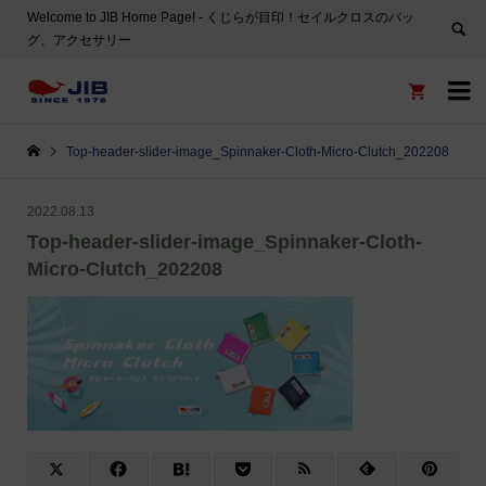
Welcome to JIB Home Page! ‐ くじらが目印！セイルクロスのバッ
グ、アクセサリー


Top-header-slider-image_Spinnaker-Cloth-Micro-Clutch_202208
2022.08.13
Top-header-slider-image_Spinnaker-Cloth-
Micro-Clutch_202208