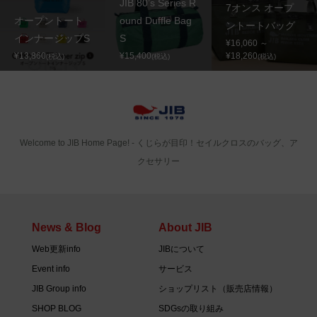
JIB 80’s Series R
7オンス オープ
オープントート
ound Duffle Bag
ントートバッグ
インナージップS
S
¥16,060 ～
¥13,860
¥15,400
¥18,260
(税込)
(税込)
(税込)
Welcome to JIB Home Page! ‐ くじらが目印！セイルクロスのバッグ、ア
クセサリー
News & Blog
About JIB
Web更新info
JIBについて
Event info
サービス
JIB Group info
ショップリスト（販売店情報）
SHOP BLOG
SDGsの取り組み