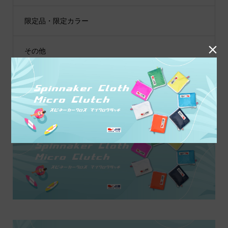
限定品・限定カラー

その他
JIB公式SNS