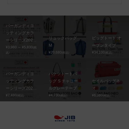
バーガンディヨ
ッティングカラ
リュックバッグ
ビッグトート オ
ーシリーズ202...
M
ープンタイプ
¥3,960 ～ ¥5,830
(税
¥20,680
¥34,100
込)
(税込)
(税込)
バーガンディヨ
バケツトートバ
ッティングカラ
ッグ S チャコー
セイルバッグネ
ーシリーズ202...
ルグレーテープ
オ
¥7,480
¥4,730
¥6,380
(税込)
(税込)
(税込)