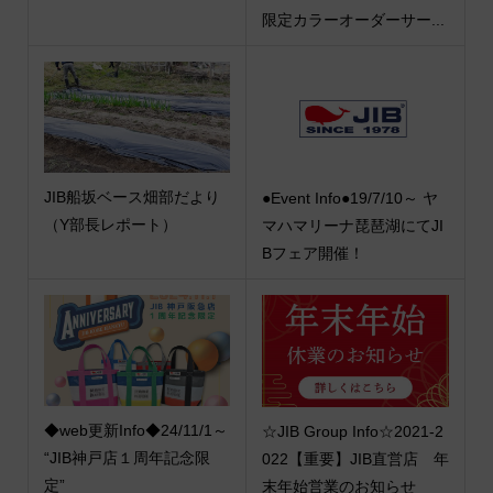
限定カラーオーダーサー...
JIB船坂ベース畑部だより
●Event Info●19/7/10～ ヤ
（Y部長レポート）
マハマリーナ琵琶湖にてJI
Bフェア開催！
◆web更新Info◆24/11/1～
☆JIB Group Info☆2021-2
“JIB神戸店１周年記念限
022【重要】JIB直営店 年
定”
末年始営業のお知らせ