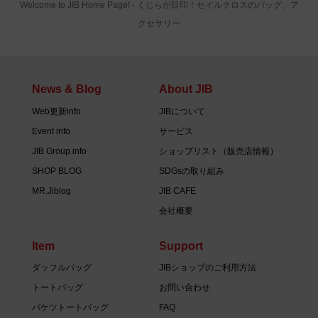
Welcome to JIB Home Page! ‐ くじらが目印！セイルクロスのバッグ、ア
クセサリー
News & Blog
About JIB
Web更新info
JIBについて
Event info
サービス
JIB Group info
ショップリスト（販売店情報）
SHOP BLOG
SDGsの取り組み
MR.Jiblog
JIB CAFE
会社概要
Item
Support
ダッフルバッグ
JIBショップのご利用方法
トートバッグ
お問い合わせ
バケツトートバッグ
FAQ