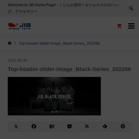
Welcome to JIB Home Page! ‐ くじらが目印！セイルクロスのバッ
グ、アクセサリー


Top-header-slider-image_Black-Series_202208
2022.08.30
Top-header-slider-image_Black-Series_202208