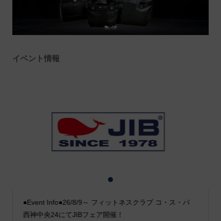
イベント情報
1
2
3
●Event Info●26/8/9～ フィットネスクラブ コ・ス・パ
西神中央24にてJIBフェア開催！