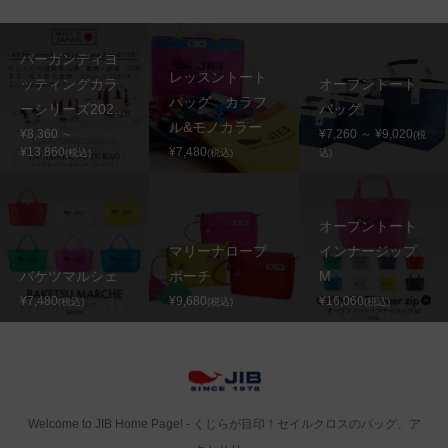
バーガンディヨ
レッスントート
ッティングカラ
オープントート
バッグ カラフ
ーシリーズ202...
バッグ
ル&モノカラー
¥8,360 ～
¥7,260 ～ ¥9,020
(税
¥13,860
¥7,480
(税込)
(税込)
込)
オープントート
マリーナロープ
インナージップ
バケツマルシェ
ポーチ
M
¥7,480
¥9,680
¥16,060
(税込)
(税込)
(税込)
Welcome to JIB Home Page! ‐ くじらが目印！セイルクロスのバッグ、ア