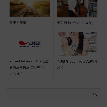
仕事と作業
坐辺師友(ざへんしゆう)
●Event Info●22/6/8～ 近鉄
☆JIB Group Info☆VERY 8
百貨店奈良店にてJIBフェ
月号
ア開催！