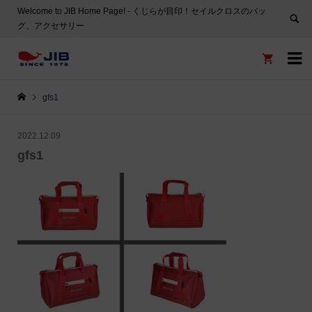
Welcome to JIB Home Page! ‐ くじらが目印！セイルクロスのバッ
グ、アクセサリー


gfs1
2022.12.09
gfs1