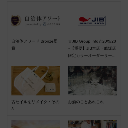
自治体アワード Bronze受
☆JIB Group Info☆20/9/28
賞
~【重要】JIB本店・船坂店
限定カラーオーダーサー...
古セイルをリメイク・その
お酒のことあれこれ
3