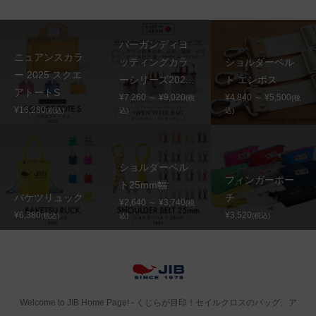
バーガンディヨ
ニュアンスカラ
ッティングカラ
ショルダーベル
ー 2025 スクエ
ーシリーズ202...
ト エンボス
アトートS
¥7,260 ～ ¥9,020
¥4,840 ～ ¥5,500
(税
(税
¥16,280
(税込)
込)
込)
ショルダーベル
フィンガーポー
ト25mm幅
バケツリュック
チ
¥2,640 ～ ¥3,740
(税
¥6,380
¥3,520
(税込)
込)
(税込)
Welcome to JIB Home Page! ‐ くじらが目印！セイルクロスのバッグ、ア