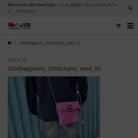
Welcome to JIB Home Page! ‐ くじらが目印！セイルクロスのバッ
グ、アクセサリー


1200bagphoto_2302chpos_mod_01
2023.02.08
1200bagphoto_2302chpos_mod_01