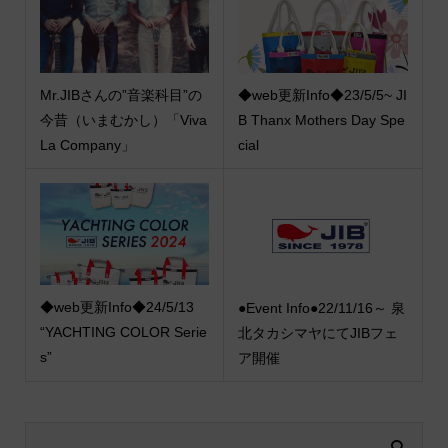
Mr.JIBさんの”音楽科目”の
◆web更新Info◆23/5/5~ JI
今昔（いまむかし）「Viva
B Thanx Mothers Day Spe
La Company」
cial
◆web更新Info◆24/5/13
●Event Info●22/11/16～ 泉
“YACHTING COLOR Serie
北タカシマヤにてJIBフェ
s”
ア開催