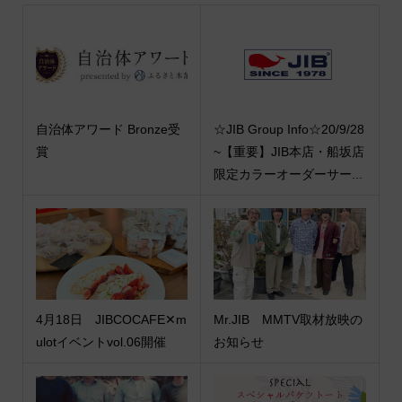
自治体アワード Bronze受
☆JIB Group Info☆20/9/28
賞
~【重要】JIB本店・船坂店
限定カラーオーダーサー...
4月18日 JIBCOCAFE✕m
Mr.JIB MMTV取材放映の
ulotイベントvol.06開催
お知らせ