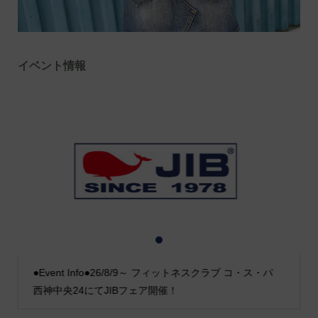
イベント情報
1
2
3
●Event Info●26/8/9～ フィットネスクラブ コ・ス・パ
西神中央24にてJIBフェア開催！