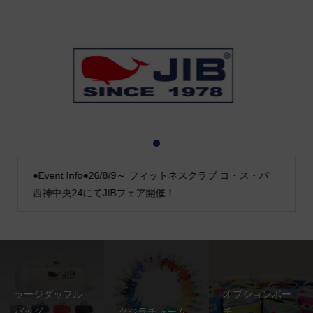
1
2
3
●Event Info●26/8/9～ フィットネスクラブ コ・ス・パ
西神中央24にてJIBフェア開催！
ラージダッフル
オプションポー
バッグ
クジラチャーム
チ