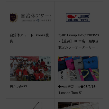
自治体アワード Bronze受
☆JIB Group Info☆20/9/28
賞
~【重要】JIB本店・船坂店
限定カラーオーダーサー...
若さの秘密
◆web更新Info◆23/9/15~
“Lesson Tote S”