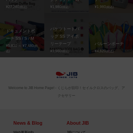
¥27,280
¥1,980
¥1,980
(税込)
(税込)
(税込)
バケツトートバ
ドキュメントポ
ッグ SS アイボ
ーチ SS / S / M
リーテープ
バルーンポーチ
¥5,830 ～ ¥7,480
(税
¥3,960
¥4,620
込)
(税込)
(税込)
Welcome to JIB Home Page! ‐ くじらが目印！セイルクロスのバッグ、ア
クセサリー
News & Blog
About JIB
Web更新info
JIBについて