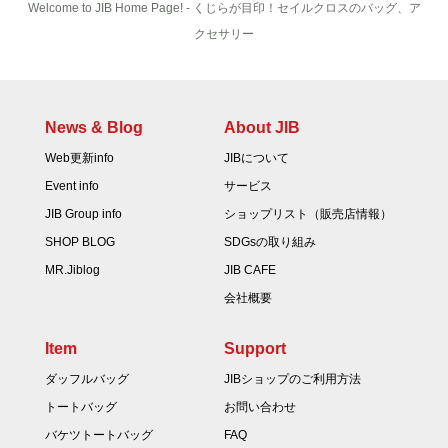
Welcome to JIB Home Page! ‐ くじらが目印！セイルクロスのバッグ、ア
クセサリー
News & Blog
About JIB
Web更新info
JIBについて
Event info
サービス
JIB Group info
ショップリスト（販売店情報）
SHOP BLOG
SDGsの取り組み
MR.Jiblog
JIB CAFE
会社概要
Item
Support
ダッフルバッグ
JIBショップのご利用方法
トートバッグ
お問い合わせ
バケツトートバッグ
FAQ