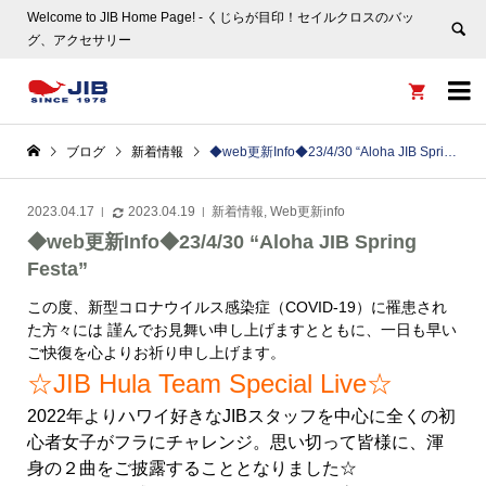
Welcome to JIB Home Page! ‐ くじらが目印！セイルクロスのバッ
グ、アクセサリー


ブログ
新着情報
◆web更新Info◆23/4/30 “Aloha JIB Spring Festa”
2023.04.17
2023.04.19
新着情報
,
Web更新info
◆web更新Info◆23/4/30 “Aloha JIB Spring
Festa”
この度、新型コロナウイルス感染症（COVID-19）に罹患され
た方々には 謹んでお見舞い申し上げますとともに、一日も早い
ご快復を心よりお祈り申し上げます。
☆JIB Hula Team Special Live☆
2022年よりハワイ好きなJIBスタッフを中心に全くの初
心者女子がフラにチャレンジ。思い切って皆様に、渾
身の２曲をご披露することとなりました☆