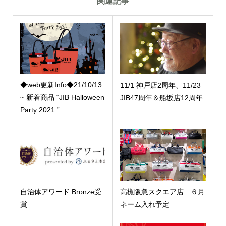
関連記事
◆web更新Info◆21/10/13
11/1 神戸店2周年、11/23
~ 新着商品 “JIB Halloween
JIB47周年＆船坂店12周年
Party 2021 ”
自治体アワード Bronze受
高槻阪急スクエア店 ６月
賞
ネーム入れ予定