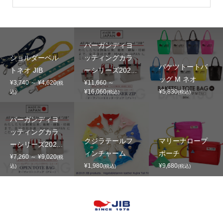
バーガンディヨ
ショルダーベル
ッティングカラ
バケツトートバ
トネオ JIB
ーシリーズ202...
ッグ M ネオ
¥3,740 ～ ¥4,620
¥11,660 ～
(税
¥16,060
¥5,830
込)
(税込)
(税込)
バーガンディヨ
ッティングカラ
クジラテールフ
マリーナロープ
ーシリーズ202...
ィンチャーム
ポーチ
¥7,260 ～ ¥9,020
(税
¥1,980
¥9,680
込)
(税込)
(税込)