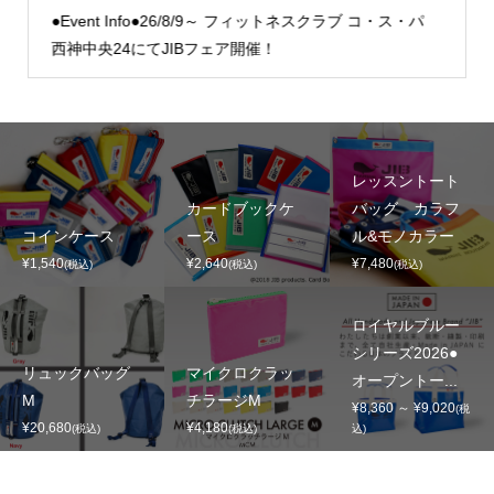
●Event Info●26/8/9～ フィットネスクラブ コ・ス・パ
西神中央24にてJIBフェア開催！
レッスントート
カードブックケ
バッグ カラフ
コインケース
ース
ル&モノカラー
¥1,540
¥2,640
¥7,480
(税込)
(税込)
(税込)
ロイヤルブルー
シリーズ2026●
リュックバッグ
マイクロクラッ
オープントー...
M
チラージM
¥8,360 ～ ¥9,020
(税
¥20,680
¥4,180
(税込)
(税込)
込)