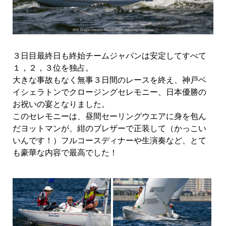
３日目最終日も終始チームジャパンは安定してすべて
１，２，３位を独占。
大きな事故もなく無事３日間のレースを終え、神戸ベ
イシェラトンでクロージングセレモニー、日本優勝の
お祝いの宴となりました。
このセレモニーは、昼間セーリングウエアに身を包ん
だヨットマンが、紺のブレザーで正装して（かっこい
いんです！）フルコースディナーや生演奏など、とて
も豪華な内容で最高でした！