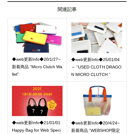
関連記事
◆web更新Info◆20/1/27~
◆web更新Info◆25/01/04
新着商品 “Micro Clutch Wa
～ “USED CLOTH DRAGO
llet”
N MICRO CLUTCH “
◆web更新Info◆21/01/01
◆web更新Info◆20/4/24~
Happy Bag for Web Speci
新着商品 “WEBSHOP限定