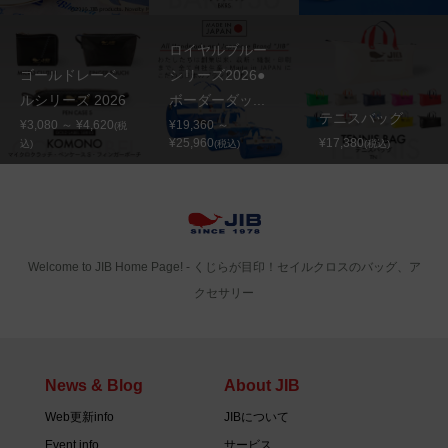
ロイヤルブルー
ゴールドレーベ
シリーズ2026●
ルシリーズ 2026
ボーダーダッ...
テニスバッグ
¥3,080 ～ ¥4,620
¥19,360 ～
(税
¥25,960
¥17,380
込)
(税込)
(税込)
Welcome to JIB Home Page! ‐ くじらが目印！セイルクロスのバッグ、ア
クセサリー
News & Blog
About JIB
Web更新info
JIBについて
Event info
サービス