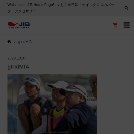
Welcome to JIB Home Page! ‐ くじらが目印！セイルクロスのバッ
グ、アクセサリー


gIrIdMfA
2023.10.07
gIrIdMfA