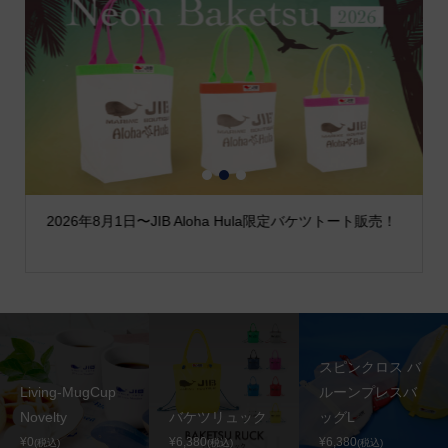
1
2
3
2026年8月1日〜JIB Aloha Hula限定バケツトート販売！
スピンクロス バ
Living-MugCup
ルーンプレスバ
Novelty
バケツリュック
ッグL
¥0
¥6,380
¥6,380
(税込)
(税込)
(税込)