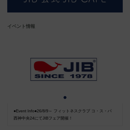
イベント情報
1
2
3
●Event Info●26/8/9～ フィットネスクラブ コ・ス・パ
西神中央24にてJIBフェア開催！