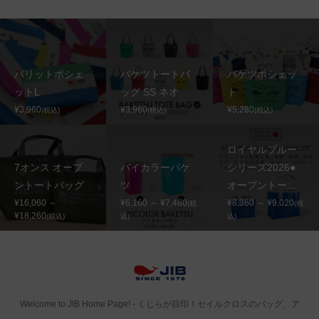
バリットポシェ
バケツトートバ
バケツポシェッ
ットL
ッグ SS ネオ
ト
¥3,960
¥3,960
¥5,280
(税込)
(税込)
(税込)
ロイヤルブルー
7オンス オープ
バイカラーバケ
シリーズ2026●
ントートバッグ
ツ
オープントー...
¥16,060 ～
¥6,160 ～ ¥7,480
¥8,360 ～ ¥9,020
(税
(税
¥18,260
(税込)
込)
込)
Welcome to JIB Home Page! ‐ くじらが目印！セイルクロスのバッグ、ア