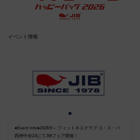
イベント情報
1
2
3
●Event Info●26/8/9～ フィットネスクラブ コ・ス・パ
西神中央24にてJIBフェア開催！