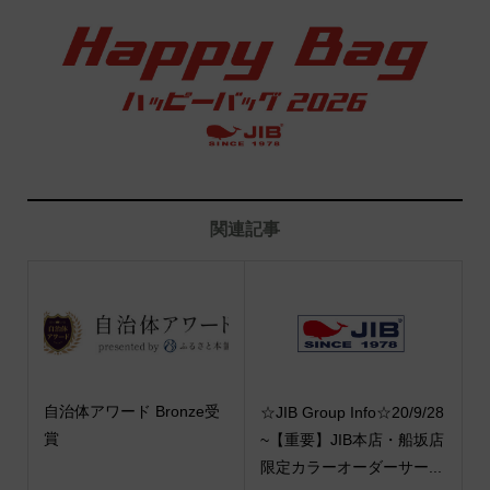
関連記事
自治体アワード Bronze受
☆JIB Group Info☆20/9/28
賞
~【重要】JIB本店・船坂店
限定カラーオーダーサー...