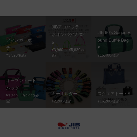
JIBアロハフラ
JIB 80’s Series R
ネオンバケツ202
フィンガーポー
ound Duffle Bag
6
チ
S
¥3,960 ～ ¥5,830
(税
¥3,520
¥15,400
(税込)
込)
(税込)
オープントート
バッグ
キーホルダー
スクエアトートS
¥7,260 ～ ¥9,020
(税
¥2,200
¥16,280
込)
(税込)
(税込)