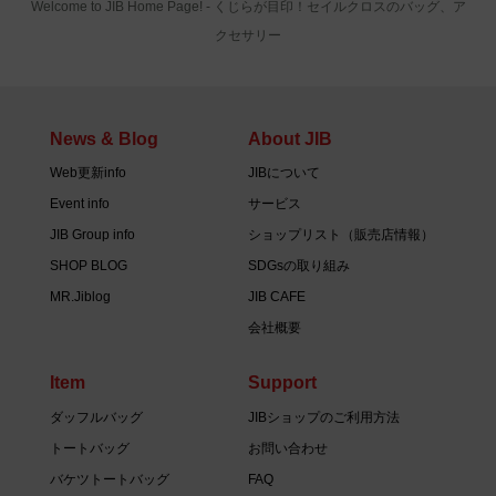
Welcome to JIB Home Page! ‐ くじらが目印！セイルクロスのバッグ、ア
クセサリー
News & Blog
About JIB
Web更新info
JIBについて
Event info
サービス
JIB Group info
ショップリスト（販売店情報）
SHOP BLOG
SDGsの取り組み
MR.Jiblog
JIB CAFE
会社概要
Item
Support
ダッフルバッグ
JIBショップのご利用方法
トートバッグ
お問い合わせ
バケツトートバッグ
FAQ