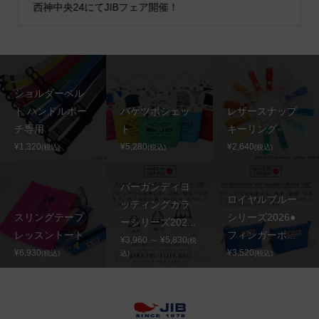
西神中央24にてJIBフェア開催！
ショルダーベル
ト ハンドルポー
バケツポシェッ
レザースナップ
チ専用
ト
キーリング
¥1,320
¥5,280
¥2,640
(税込)
(税込)
(税込)
バーガンディヨ
ロイヤルブルー
ッティングカラ
スリングテープ
シリーズ2026●
ーシリーズ202...
レッスントート
フィンガーポ...
¥3,960 ～ ¥5,830
(税
¥6,930
¥3,520
(税込)
込)
(税込)