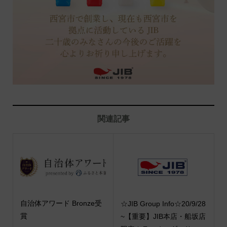
関連記事
自治体アワード Bronze受
☆JIB Group Info☆20/9/28
賞
~【重要】JIB本店・船坂店