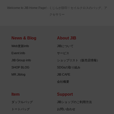
Welcome to JIB Home Page! ‐ くじらが目印！セイルクロスのバッグ、ア
クセサリー
News & Blog
About JIB
Web更新info
JIBについて
Event info
サービス
JIB Group info
ショップリスト（販売店情報）
SHOP BLOG
SDGsの取り組み
MR.Jiblog
JIB CAFE
会社概要
Item
Support
ダッフルバッグ
JIBショップのご利用方法
トートバッグ
お問い合わせ