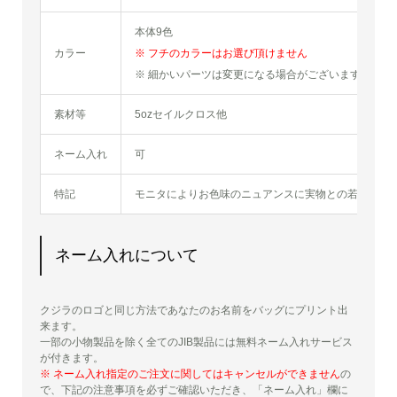
本体9色
カラー
※ フチのカラーはお選び頂けません
※ 細かいパーツは変更になる場合がございます
素材等
5ozセイルクロス他
ネーム入れ
可
特記
モニタによりお色味のニュアンスに実物との若干の違
ネーム入れについて
クジラのロゴと同じ方法であなたのお名前をバッグにプリント出
来ます。
一部の小物製品を除く全てのJIB製品には無料ネーム入れサービス
が付きます。
※ ネーム入れ指定のご注文に関してはキャンセルができません
の
で、下記の注意事項を必ずご確認いただき、「ネーム入れ」欄に