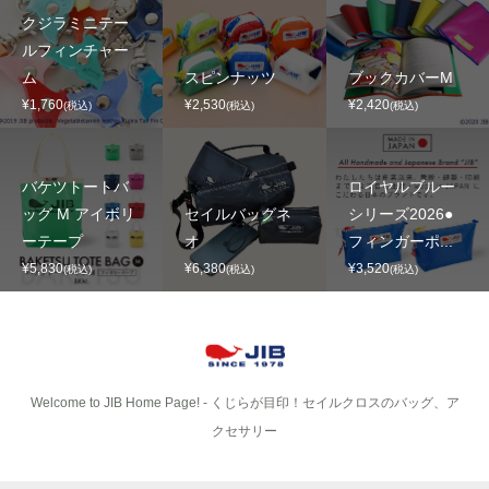
クジラミニテー
ルフィンチャー
ム
スピンナッツ
ブックカバーM
¥1,760
¥2,530
¥2,420
(税込)
(税込)
(税込)
バケツトートバ
ロイヤルブルー
ッグ M アイボリ
セイルバッグネ
シリーズ2026●
ーテープ
オ
フィンガーポ...
¥5,830
¥6,380
¥3,520
(税込)
(税込)
(税込)
Welcome to JIB Home Page! ‐ くじらが目印！セイルクロスのバッグ、ア
クセサリー