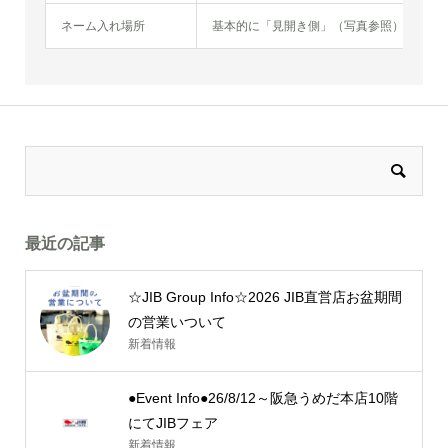
ネーム入れ場所
基本的に「見開き側」（写真参照）にお入
最近の記事
☆JIB Group Info☆2026 JIB直営店お盆期間
の営業いついて
新着情報
●Event Info●26/8/12～阪急うめだ本店10階
にてJIBフェア
新着情報