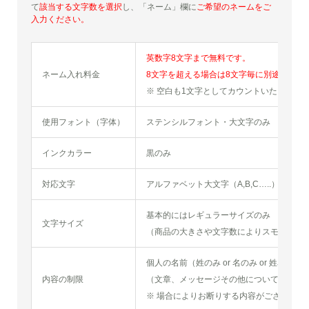
て
該当する文字数を選択
し、「ネーム」欄に
ご希望のネームをご
入力ください。
英数字8文字まで無料です。
ネーム入れ料金
8文字を超える場合は8文字毎に別途料金5
※ 空白も1文字としてカウントいたします
使用フォント（字体）
ステンシルフォント・大文字のみ
インクカラー
黒のみ
対応文字
アルファベット大文字（A,B,C…..）アラ
基本的にはレギュラーサイズのみ
文字サイズ
（商品の大きさや文字数によりスモールサ
個人の名前（姓のみ or 名のみ or 姓名）に
内容の制限
（文章、メッセージその他については不可
※ 場合によりお断りする内容がございます