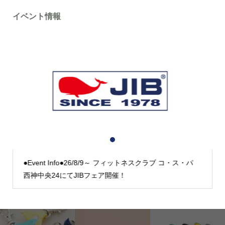
イベント情報
1
2
3
●Event Info●26/8/9～ フィットネスクラブ コ・ス・パ
西神中央24にてJIBフェア開催！