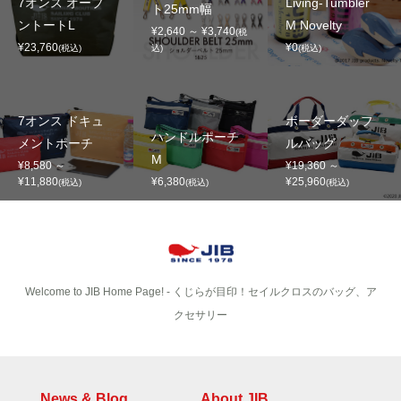
7オンス オープ
Living-Tumbler
ト25mm幅
ントートL
M Novelty
¥2,640 ～ ¥3,740
(税
¥23,760
¥0
(税込)
込)
(税込)
7オンス ドキュ
ボーダーダッフ
ハンドルポーチ
メントポーチ
ルバッグ
M
¥8,580 ～
¥19,360 ～
¥11,880
¥6,380
¥25,960
(税込)
(税込)
(税込)
Welcome to JIB Home Page! ‐ くじらが目印！セイルクロスのバッグ、ア
クセサリー
News & Blog
About JIB