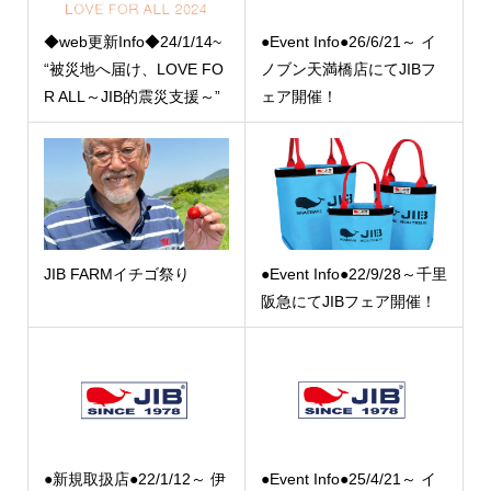
◆web更新Info◆24/1/14~
●Event Info●26/6/21～ イ
“被災地へ届け、LOVE FO
ノブン天満橋店にてJIBフ
R ALL～JIB的震災支援～”
ェア開催！
JIB FARMイチゴ祭り
●Event Info●22/9/28～千里
阪急にてJIBフェア開催！
●新規取扱店●22/1/12～ 伊
●Event Info●25/4/21～ イ