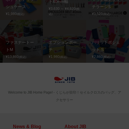
ト40mm幅
シュケース
チラージS
¥3,630 ～ ¥4,620
(税
¥1,980
¥3,520
(税込)
込)
(税込)
ファスナートー
オプションポー
バリットポシェ
トM
チ
ット S
¥13,860
¥1,980
¥2,860
(税込)
(税込)
(税込)
Welcome to JIB Home Page! ‐ くじらが目印！セイルクロスのバッグ、ア
クセサリー
News & Blog
About JIB