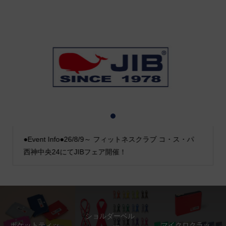
1
2
3
●Event Info●26/8/9～ フィットネスクラブ コ・ス・パ
西神中央24にてJIBフェア開催！
ショルダーベル
ポケットティッ
マイクロクラッ