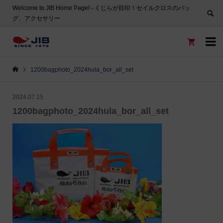
Welcome to JIB Home Page! ‐ くじらが目印！セイルクロスのバッ
グ、アクセサリー


1200bagphoto_2024hula_bor_all_set
2024.07.15
1200bagphoto_2024hula_bor_all_set