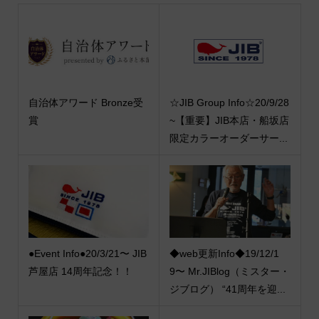
自治体アワード Bronze受
☆JIB Group Info☆20/9/28
賞
~【重要】JIB本店・船坂店
限定カラーオーダーサー...
●Event Info●20/3/21〜 JIB
◆web更新Info◆19/12/1
芦屋店 14周年記念！！
9〜 Mr.JIBlog（ミスター・
ジブログ） “41周年を迎...