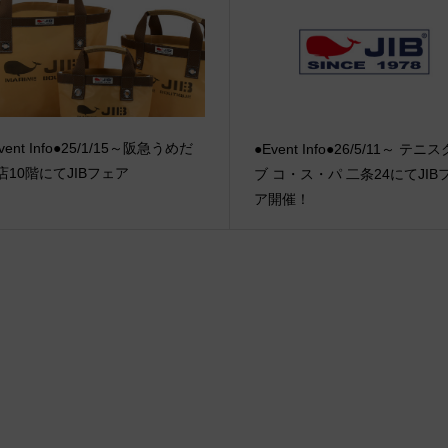
vent Info●25/1/15～阪急うめだ
●Event Info●26/5/11～ テニ
店10階にてJIBフェア
ブ コ・ス・パ 二条24にてJIB
ア開催！