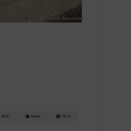
RSS
feedly
Pin it