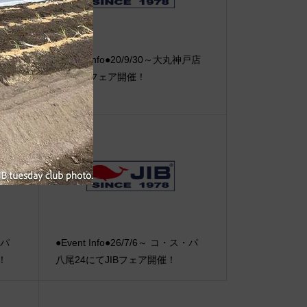
【重
●Event Info●20/9/30～大丸神戸店
ーオ
にてJIBフェア開催！
・パ
●Event Info●26/7/6～ コ・ス・パ
！
八尾24にてJIBフェア開催！