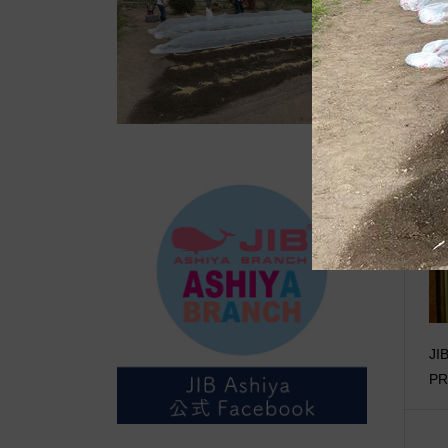
自
JI
PR