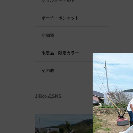
ショルダーベルト
ポーチ・ポシェット
小物類
限定品・限定カラー
その他
JIB公式SNS