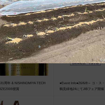
治体アワード Bronze受賞
☆JIB Group Info☆20/9/28~
要】JIB本店・船坂店限定カラ
ーダーサービス休止...
B31周年 & NISHINOMIYA TECH
●Event Info●26/6/8～ コ・ス
IZE2009授賞
鶴見緑地24にてJIBフェア開催