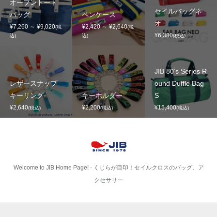
オープントート
セイルバッグネ
バッグ
ペンケース
オ
¥7,260 ～ ¥9,020
¥2,420 ～ ¥2,640
(税
(税
¥6,380
込)
込)
(税込)
JIB 80’s Series R
レザースナップ
ound Duffle Bag
キーリング
キーホルダー
S
¥2,640
¥2,200
¥15,400
(税込)
(税込)
(税込)
Welcome to JIB Home Page! ‐ くじらが目印！セイルクロスのバッグ、ア
クセサリー