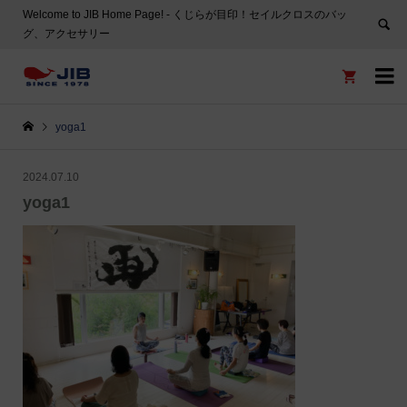
Welcome to JIB Home Page! ‐ くじらが目印！セイルクロスのバッ
グ、アクセサリー


yoga1
2024.07.10
yoga1