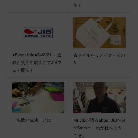
催！
●Event Info●24/8/21～ 近
古セイルをリメイク・その
鉄百貨店生駒店にてJIBフ
3
ェア開催！
「失敗と成功」とは
Mr.JIBが語るabout JIB〜6t
h Story〜「わが社へよう
こそ」