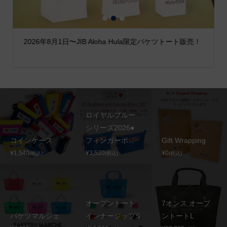
1
2
3
2026年8月1日〜JIB Aloha Hula限定バケツトート販売！
ロイヤルブルー
シリーズ2026●
コインケース
フィンガーポ...
Gift Wrapping
¥1,540
¥3,520
¥0
(税込)
(税込)
(税込)
オープントート
7オンス オープ
バケツマルシェ
インナージップS
ントートL