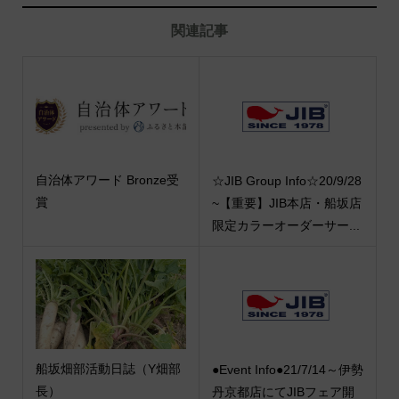
関連記事
自治体アワード Bronze受
☆JIB Group Info☆20/9/28
賞
~【重要】JIB本店・船坂店
限定カラーオーダーサー...
船坂畑部活動日誌（Y畑部
●Event Info●21/7/14～伊勢
長）
丹京都店にてJIBフェア開