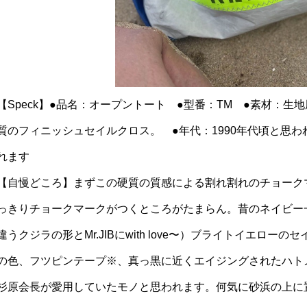
【Speck】●品名：オープントート ●型番：TM ●素材：
質のフィニッシュセイルクロス。 ●年代：1990年代頃と思われ
れます
【自慢どころ】まずこの硬質の質感による割れ割れのチョーク
っきりチョークマークがつくところがたまらん。昔のネイビー
違うクジラの形とMr.JIBにwith love〜）ブライトイエロ
の色、フツピンテープ※、真っ黒に近くエイジングされたハト
杉原会長が愛用していたモノと思われます。何気に砂浜の上に