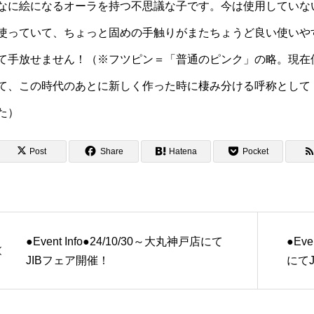
なに絵になるオーラを持つ不思議な子です。今は使用していな
使っていて、ちょっと固めの手触りがまたちょうど良い使いや
て手放せません！（※フツピン＝「普通のピンク」の略。現在
て、この時代のあとに新しく作った時に棲み分ける呼称として
た）
Post
Share
Hatena
Pocket
●Event Info●24/10/30～大丸神戸店にて
●Ev
JIBフェア開催！
にて