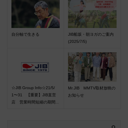
自分軸で生きる
JIB船坂・朝ヨガのご案内
(2025/7/5)
☆JIB Group Info☆21/5/
Mr.JIB MMTV取材放映の
1〜31 【重要】JIB直営
お知らせ
店 営業時間短縮の期間...