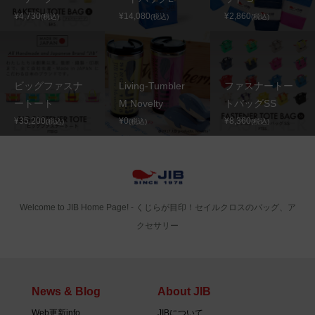
¥4,730
¥14,080
¥2,860
(税込)
(税込)
(税込)
ビッグファスナ
Living-Tumbler
ファスナートー
ートート
M Novelty
トバッグSS
¥35,200
¥0
¥8,360
(税込)
(税込)
(税込)
Welcome to JIB Home Page! ‐ くじらが目印！セイルクロスのバッグ、ア
クセサリー
News & Blog
About JIB
Web更新info
JIBについて