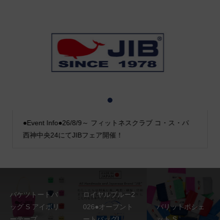
1
2
3
●Event Info●26/8/9～ フィットネスクラブ コ・ス・パ
西神中央24にてJIBフェア開催！
バケツトートバ
ロイヤルブルー2
ッグ S アイボリ
026●オープント
バリットポシェ
ーテープ
ートバッグL
ット S