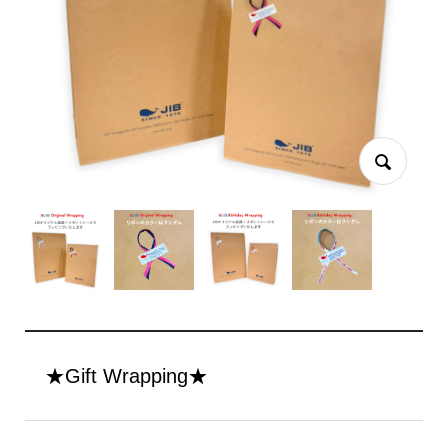
★Gift Wrapping★