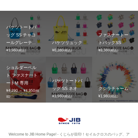
バケツトートバ
ッグ SS チャコ
ファスナートー
ールグレーテ...
バケツリュック
トバッグSS
¥3,960
¥6,380
¥8,360
(税込)
(税込)
(税込)
ショルダーベル
ト ファスナート
バケツトートバ
ートM 専用
ッグ SS ネオ
クジラチャーム
¥4,290 ～ ¥4,950
(税
¥3,960
¥1,980
込)
(税込)
(税込)
Welcome to JIB Home Page! ‐ くじらが目印！セイルクロスのバッグ、ア