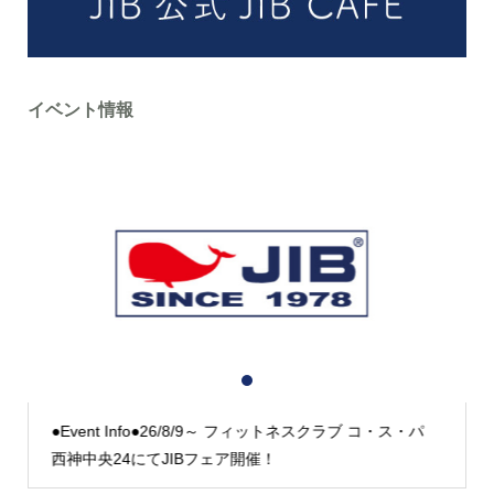
イベント情報
1
2
3
●Event Info●26/8/9～ フィットネスクラブ コ・ス・パ
西神中央24にてJIBフェア開催！