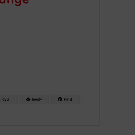
RSS
feedly
Pin it