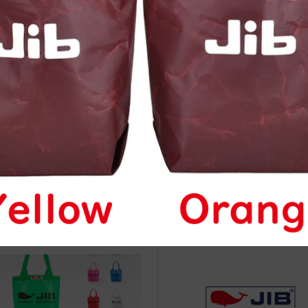
治体アワード Bronze受賞
☆JIB Group Info☆20/9/28~
要】JIB本店・船坂店限定カラ
ーダーサービス休止...
槻阪急スクエア店 2026年3月ネ
JIB Yachting Color Seriesの
ム入れ予定