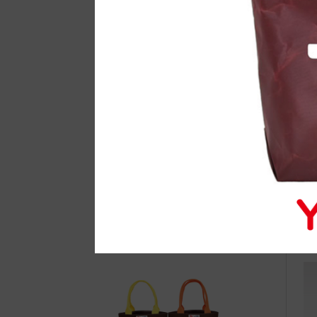
自
高
ー