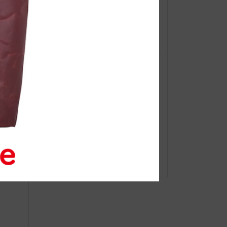
【重
SAKURA Grace 2025
ーオ
お話し
JIBの新生活特集