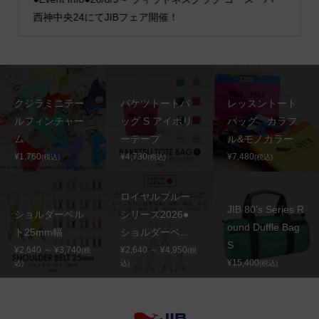
西神中央24にてJIBフェア開催！
クジラミニテー
バケツトートバ
レッスントート
ルフィンチャー
ッグ S アイボリ
バッグ カラフ
ム
ーテープ
ル&モノカラー
¥1,760
¥4,730
¥7,480
(税込)
(税込)
(税込)
ロイヤルブルー
JIB 80’s Series R
ショルダーベル
シリーズ2026●
ound Duffle Bag
ト25mm幅
ショルダーベ...
S
¥2,640 ～ ¥3,740
¥2,640 ～ ¥4,950
(税
(税
¥15,400
込)
込)
(税込)