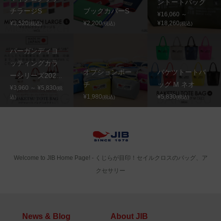
ントートバッグ
チラージS
ブックカバーS
¥16,060 ～
¥3,520
¥2,200
¥18,260
(税込)
(税込)
(税込)
バーガンディヨ
ッティングカラ
オプションポー
バケツトートバ
ーシリーズ202...
チ
ッグ M ネオ
¥3,960 ～ ¥5,830
(税
¥1,980
¥5,830
込)
(税込)
(税込)
Welcome to JIB Home Page! ‐ くじらが目印！セイルクロスのバッグ、ア
クセサリー
News & Blog
About JIB