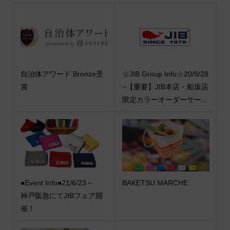
自治体アワード Bronze受
☆JIB Group Info☆20/9/28
賞
~【重要】JIB本店・船坂店
限定カラーオーダーサー...
●Event Info●21/6/23～
BAKETSU MARCHE
神戸阪急にてJIBフェア開
催！