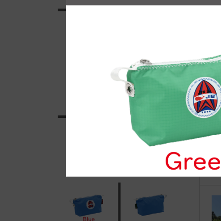
自
●E
マ