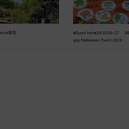
scue教室
●Event Info●19/10/26~27 JI
ppy Halloween Event 2019