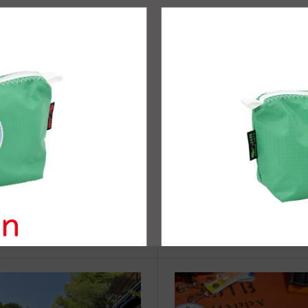
治体アワード Bronze受賞
☆JIB Group Info☆20/9/28~
要】JIB本店・船坂店限定カラ
ーダーサービス休止...
vent Info●20/9/23〜 岡山タカシ
8/9（土）ジャスミン宮島のJIB 
ヤにてJIBフェア開催！
a部活動日記 ☆Aloha JIB Su
Festa 2025☆