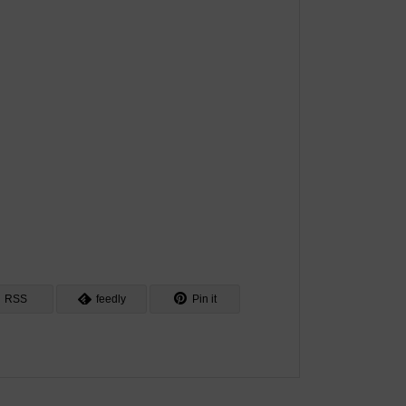
RSS
feedly
Pin it