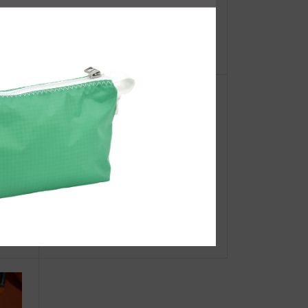
【重
JIB SAILING CLUB 活動開始
ーオ
Hul
●Event Info●21/10/20～大丸神戸店
mmer
にてJIBフェア開催！