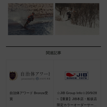
関連記事
自治体アワード Bronze受
☆JIB Group Info☆20/9/28
賞
~【重要】JIB本店・船坂店
限定カラーオーダーサー...