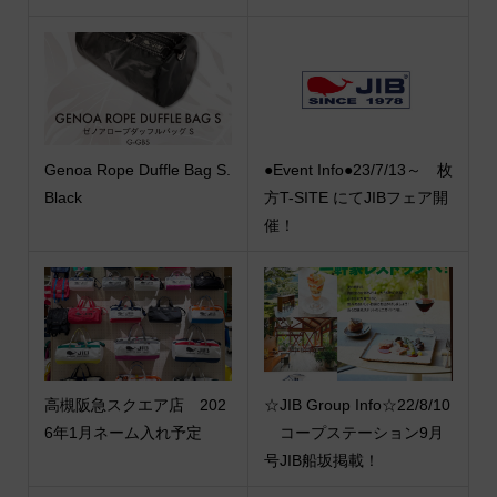
Genoa Rope Duffle Bag S.
●Event Info●23/7/13～ 枚
Black
方T-SITE にてJIBフェア開
催！
高槻阪急スクエア店 202
☆JIB Group Info☆22/8/10
6年1月ネーム入れ予定
コープステーション9月
号JIB船坂掲載！