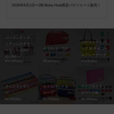
2026年8月1日〜JIB Aloha Hula限定バケツトート販売！
バーガンディヨ
バケツトートバ
ッティングカラ
セイルバッグネ
ッグ M チャコー
ーシリーズ202...
オ
ルグレーテープ
¥11,660 ～
¥16,060
¥6,380
¥5,830
(税込)
(税込)
(税込)
ネックストラッ
セイルバッグ S
マイクロクラッ
プ
ロープ
チラージM
¥2,200
¥5,720
¥4,180
(税込)
(税込)
(税込)