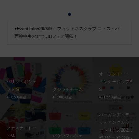
1
2
3
●Event Info●26/8/9～ フィットネスクラブ コ・ス・パ
西神中央24にてJIBフェア開催！
オープントート
バリットポシェ
インナージップS
ット S
クジラチャーム
S
¥2,860
¥1,980
¥11,660
(税込)
(税込)
(税込)
バーガンディヨ
ッティングカラ
ファスナートー
ーシリーズ202...
トM
バケツマルシェ
¥7,260 ～ ¥9,020
(税