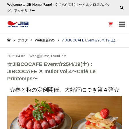
Welcome to JIB Home Page! ‐ くじらが目印！セイルクロスのバッ
グ、アクセサリー


ブログ
Web更新info
☆JIBCOCAFE Event☆25/4/19(土)：JIBCOCAFE ✕ mulot vol.4〜Café Le Printemps〜
2025.04.02
Web更新info
,
Event info
☆JIBCOCAFE Event☆25/4/19(土)：
JIBCOCAFE ✕ mulot vol.4〜Café Le
Printemps〜
☆春と秋の定例開催、大好評につき第４弾☆