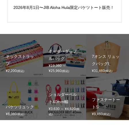
2026年8月1日〜JIB Aloha Hula限定バケツトート販売！
ボーダーダッフ
ネックストラッ
7オンス リュッ
ルバッグ
プ
クバッグL
¥19,360 ～
¥2,200
¥25,960
¥31,460
(税込)
(税込)
(税込)
ショルダーベル
ファスナートー
ト40mm幅
バケツリュック
トS
¥3,630 ～ ¥4,620
(税
¥6,380
¥9,460
(税込)
込)
(税込)