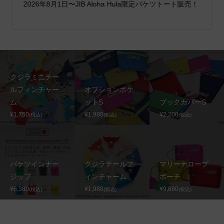
2026年8月1日〜JIB Aloha Hula限定バケツトート販売！
クジラミニテー
ルフィンチャー
オプションポケ
ム
ットS
ブックカバーS
¥1,760
¥1,980
¥2,200
(税込)
(税込)
(税込)
バケツインナー
クジラテールフ
マリーナロープ
ジップ
ィンチャーム
ポーチ
¥6,380
¥1,980
¥9,680
(税込)
(税込)
(税込)