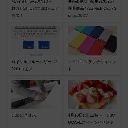
●Event Info●23/7/13～
◆web更新Info◆21/8/25~
枚方T-SITE にてJIBフェア
新着商品 “7oz Rich Cloth S
開催！
eries 2021”
ロイヤルブルーシリーズ2
マイクロクラッチウォレッ
026●コモノ
ト
JIBのこだわり
4月18日(土)11時〜 JIBC
OCAFEスイーツイベント