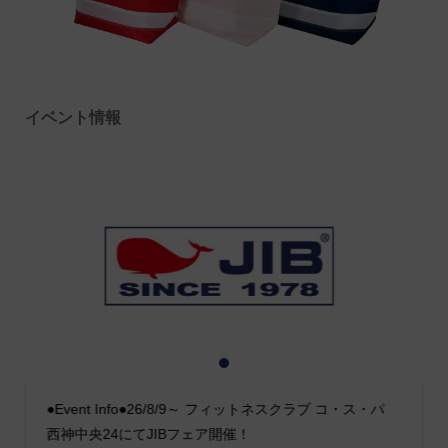
イベント情報
1
2
3
●Event Info●26/8/9～ フィットネスクラブ コ・ス・パ
西神中央24にてJIBフェア開催！