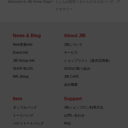
Welcome to JIB Home Page! ‐ くじらが目印！セイルクロスのバッグ、ア
クセサリー
News & Blog
About JIB
Web更新info
JIBについて
Event info
サービス
JIB Group info
ショップリスト（販売店情報）
SHOP BLOG
SDGsの取り組み
MR.Jiblog
JIB CAFE
会社概要
Item
Support
ダッフルバッグ
JIBショップのご利用方法
トートバッグ
お問い合わせ
バケツトートバッグ
FAQ