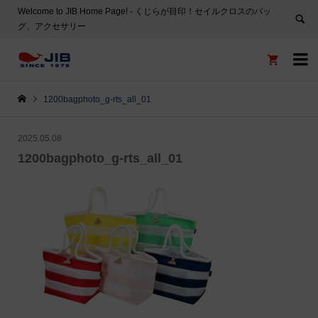
Welcome to JIB Home Page! ‐ くじらが目印！セイルクロスのバッ
グ、アクセサリー


1200bagphoto_g-rts_all_01
2025.05.08
1200bagphoto_g-rts_all_01