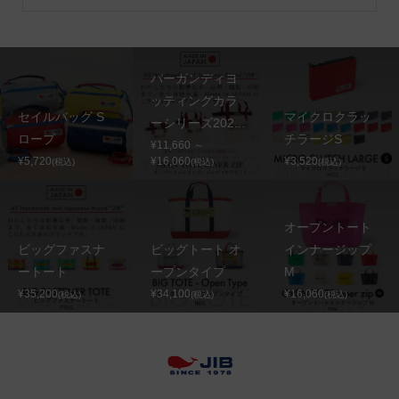
バーガンディヨ
ッティングカラ
セイルバッグ S
マイクロクラッ
ーシリーズ202...
ロープ
チラージS
¥11,660 ～
¥5,720
¥16,060
¥3,520
(税込)
(税込)
(税込)
オープントート
ビッグファスナ
ビッグトート オ
インナージップ
ートート
ープンタイプ
M
¥35,200
¥34,100
¥16,060
(税込)
(税込)
(税込)