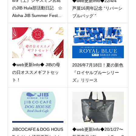
8/9（土）ジャスミン宮島
◆web更新Info◆22/4/4
のJIB Hula部活動日記 ☆
芦屋16周年記念 “リバーシ
Aloha JIB Summer Fest...
ブルバッグ ”
◆web更新Info◆ JIBの母
2026年7月18日！夏の新色
の日オススメギフトセッ
『ロイヤルブルーシリー
ト！
ズ』リリース
JIBCOCAFE＆DOG HOUS
◆web更新Info◆20/1/27〜