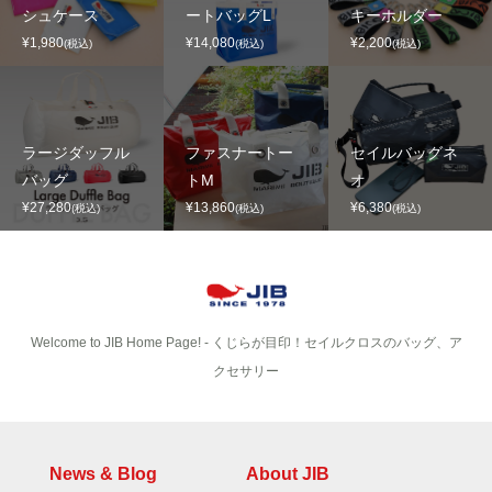
シュケース
ートバッグL
キーホルダー
¥1,980
¥14,080
¥2,200
(税込)
(税込)
(税込)
ラージダッフル
ファスナートー
セイルバッグネ
バッグ
トM
オ
¥27,280
¥13,860
¥6,380
(税込)
(税込)
(税込)
Welcome to JIB Home Page! ‐ くじらが目印！セイルクロスのバッグ、ア
クセサリー
News & Blog
About JIB