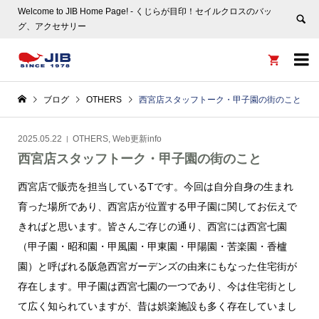
Welcome to JIB Home Page! ‐ くじらが目印！セイルクロスのバッ
グ、アクセサリー


ブログ
OTHERS
西宮店スタッフトーク・甲子園の街のこと
2025.05.22
OTHERS
,
Web更新info
西宮店スタッフトーク・甲子園の街のこと
西宮店で販売を担当しているTです。今回は自分自身の生まれ
育った場所であり、西宮店が位置する甲子園に関してお伝えで
きればと思います。皆さんご存じの通り、西宮には西宮七園
（甲子園・昭和園・甲風園・甲東園・甲陽園・苦楽園・香櫨
園）と呼ばれる阪急西宮ガーデンズの由来にもなった住宅街が
存在します。甲子園は西宮七園の一つであり、今は住宅街とし
て広く知られていますが、昔は娯楽施設も多く存在していまし