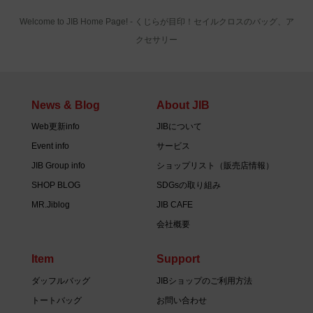
Welcome to JIB Home Page! ‐ くじらが目印！セイルクロスのバッグ、ア
クセサリー
News & Blog
About JIB
Web更新info
JIBについて
Event info
サービス
JIB Group info
ショップリスト（販売店情報）
SHOP BLOG
SDGsの取り組み
MR.Jiblog
JIB CAFE
会社概要
Item
Support
ダッフルバッグ
JIBショップのご利用方法
トートバッグ
お問い合わせ