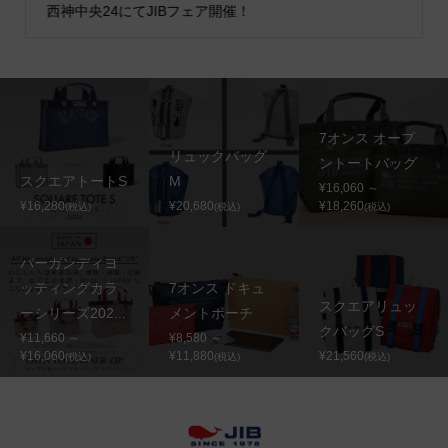
西神中央24にてJIBフェア開催！
7オンス オープ
リュックバッグ
ントートバッグ
スクエアトートS
M
¥16,060 ～
¥16,280
¥20,680
¥18,260
(税込)
(税込)
(税込)
バーガンディヨ
ッティングカラ
7オンス ドキュ
スクエアリュッ
ーシリーズ202...
メントポーチ
クバッグS
¥11,660 ～
¥8,580 ～
¥16,060
¥11,880
¥21,560
(税込)
(税込)
(税込)