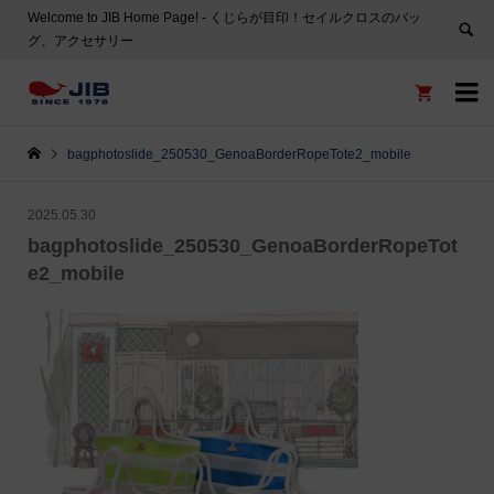
Welcome to JIB Home Page! ‐ くじらが目印！セイルクロスのバッ
グ、アクセサリー


bagphotoslide_250530_GenoaBorderRopeTote2_mobile
2025.05.30
bagphotoslide_250530_GenoaBorderRopeTot
e2_mobile