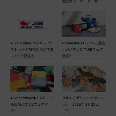
限定カラーオーダーサー...
●Event Info●19/9/18～ ヤ
●Event Info●19/8/14～阪急
マトヤシキ加古川店にてJI
うめだ本店にてJIBフェア
Bフェア開催！
開催！
●Event Info●24/11/20～ 川
DOGHOUSEジャムセッシ
西阪急にてJIBフェア開
ョン 2025年 2月23日
催！
（日）