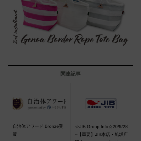
関連記事
自治体アワード Bronze受
☆JIB Group Info☆20/9/28
賞
~【重要】JIB本店・船坂店